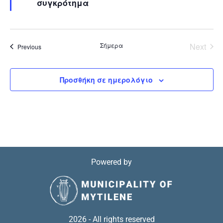
συγκρότημα
Even
Σήμερα
Next
Events
Previous
Προσθήκη σε ημερολόγιο
Powered by
2026 - All rights reserved