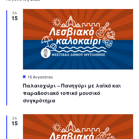
Na
and
ΣΑ
View
15
Navi
Featured
15 Αυγούστου
Παλαιοχώρι – Πανηγύρι με λαϊκό και
παραδοσιακό τοπικό μουσικό
συγκρότημα
ΣΑ
15