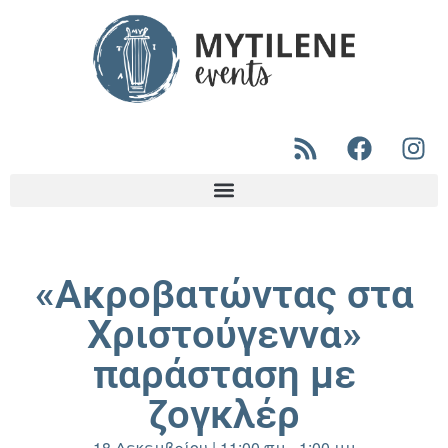
«Ακροβατώντας στα
Χριστούγεννα»
παράσταση με
ζογκλέρ
18 Δεκεμβρίου
|
11:00 πμ
-
1:00 μμ