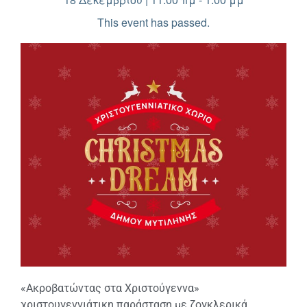
This event has passed.
«Ακροβατώντας στα Χριστούγεννα»
χριστουγεννιάτικη παράσταση με ζογκλερικά,